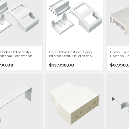
astidor Doble Scsfp
Caja Doble Bastidor C/sep.
Unión T Pla.
nicanal Hellermann
Interno Scsdu Hellermann
Unicanal F
Tyton
Tyton
990,00
$13.990,00
$6.990,