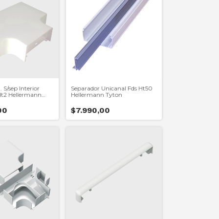
 S/sep Interior
Separador Unicanal Fds Ht50
dt2 Hellermann
Hellermann Tyton
00
$7.990,00