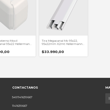
xterno Movil
Tira Megacanal Mc 95x22,
nal 95x22 Hellermann
95x22mm X2mt Hellermann
 Mcaem
Tyton
90,00
$33.990,00
CONTACTANOS
MA
5491141639667
1141639667