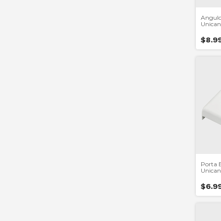
Angulo
Unican
Heller
$8.9
Porta B
Unican
Tyton
$6.9