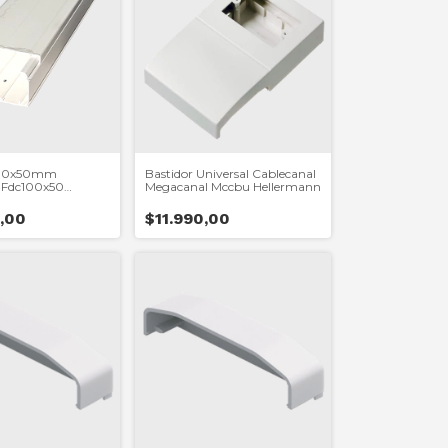
100x50mm
Bastidor Universal Cablecanal
 Fdc100x50
Megacanal Mccbu Hellermann
 Tyton 2mts
,00
$11.990,00