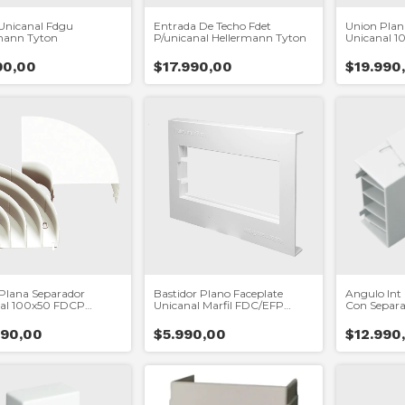
Unicanal Fdgu
Entrada De Techo Fdet
Union Plan
mann Tyton
P/unicanal Hellermann Tyton
Unicanal 1
Tyton
90,00
$17.990,00
$19.990
Plana Separador
Bastidor Plano Faceplate
Angulo Int 
al 100x50 FDCP
Unicanal Marfil FDC/EFP
Con Separa
mann Tyton
Hellermann Tyton
Hellerman
990,00
$5.990,00
$12.990