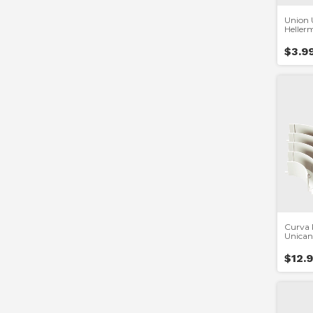
Union 
Heller
$3.9
Curva 
Unican
Heller
$12.