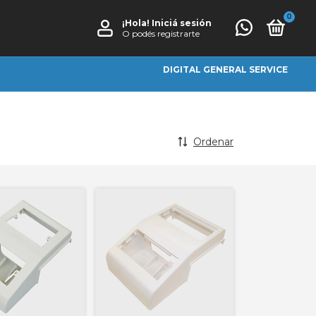
0
¡Hola!
Iniciá sesión
O podés registrarte
DIGITAL GENERAL SERVICE
Ordenar