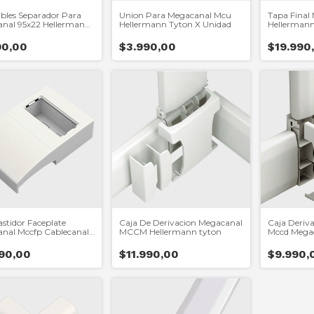
bles Separador Para
Union Para Megacanal Mcu
Tapa Final
nal 95x22 Hellermann
Hellermann Tyton X Unidad
Hellermann
90,00
$3.990,00
$19.990
astidor Faceplate
Caja De Derivacion Megacanal
Caja Deriva
nal Mccfp Cablecanal
MCCM Hellermann tyton
Mccd Mega
mann Tyton
Tyton
990,00
$11.990,00
$9.990,