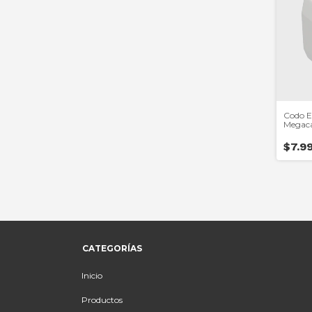
Codo E
Megaca
Tyton
$7.9
CATEGORÍAS
Inicio
Productos