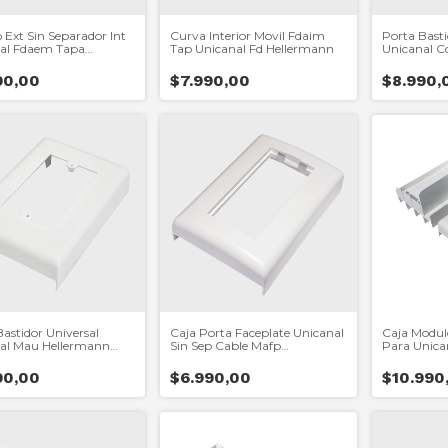
 Ext Sin Separador Int
Curva Interior Movil Fdaim
Porta Basti
al Fdaem Tapa
Tap Unicanal Fd Hellermann
Unicanal C
mann
Tyton
90,00
$7.990,00
$8.990,
astidor Universal
Caja Porta Faceplate Unicanal
Caja Modul
al Mau Hellermann
Sin Sep Cable Mafp
Para Unica
Hellermann
Tyton
90,00
$6.990,00
$10.990