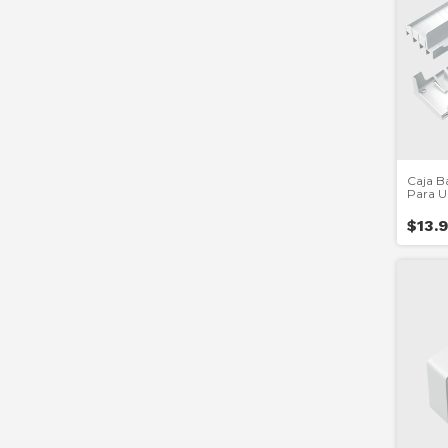
Caja B
Para U
Tyton
$13.