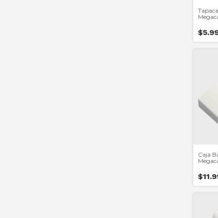
Tapaca
Megaca
Mcvtc
$5.9
Caja B
Megaca
Heller
$11.