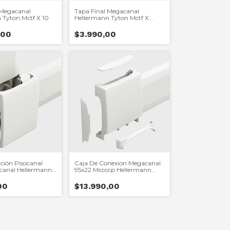
 Megacanal
Tapa Final Megacanal
 Tyton Mctf X 10
Hellermann Tyton Mctf X
Unidad
,00
$3.990,00
ción Pisocanal
Caja De Conexion Megacanal
canal Hellermann
95x22 Mccccp Hellermann
Tyton
00
$13.990,00