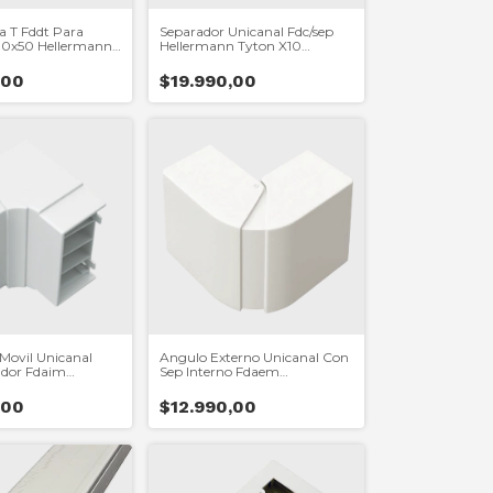
a T Fddt Para
Separador Unicanal Fdc/sep
00x50 Hellermann
Hellermann Tyton X10
Unidades
,00
$19.990,00
Movil Unicanal
Angulo Externo Unicanal Con
dor Fdaim
Sep Interno Fdaem
n
Hellermann
,00
$12.990,00