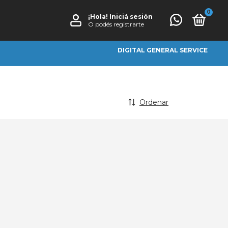
0
¡Hola!
Iniciá sesión
O podés registrarte
DIGITAL GENERAL SERVICE
Ordenar