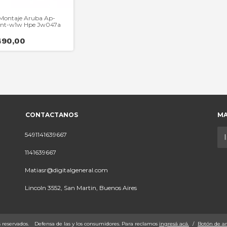
 Montaje Aruba Ap-
nt-w1w Hpe Jw047a
490,00
CONTACTANOS
MA
5491141639667
1141639667
Matiasr@digitalgeneral.com
Lincoln 3552, San Martin, Buenos Aires
 reservados.
Defensa de las y los consumidores. Para reclamos
ingresá acá.
/
Botón de a