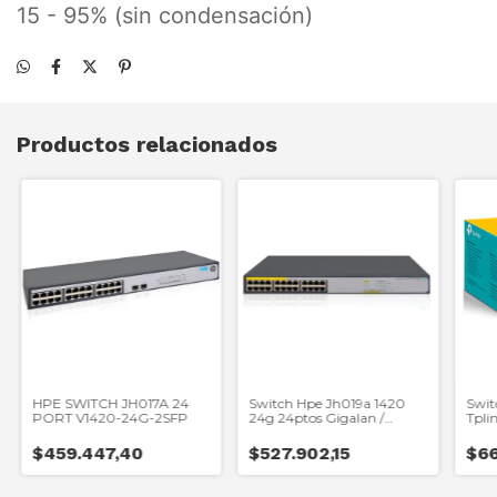
15 - 95% (sin condensación)
Productos relacionados
HPE SWITCH JH017A 24
Switch Hpe Jh019a 1420
Swit
PORT V1420-24G-2SFP
24g 24ptos Gigalan /
Tpli
12ptos Poe+ 124w
Ethe
$459.447,40
$527.902,15
$66