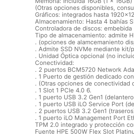
Memoria: Incluida 16GB (1 x 16G
(Otras opciones disponibles, consu
Gráficos: integrados hasta 1920x
Almacenamiento: Hasta 4 bahías S
Controladora de discos: embebida
Tipo de almacenamiento: admite 
. (opciones de alamcemaniento dis
. Admite SSD NVMe mediante kit/pl
. Unidad Óptica opcional (no inclui
Conectividad:
. 2 puertos BCM5720 Network Ada
. 1 Puerto de gestión dedicado con
. (Otras opciones de conectividad 
. 1 Slot 1 PCIe 4.0 6.
. 1 puerto USB 3.2 Gen1 (delantero
. 1 puerto USB iLO Service Port (de
. 2 puertos USB 3.2 Gen1 (traseros
. 1 puerto iLO Management Port Eth
TPM 2.0 integrado y protección co
Fuente HPE 500W Flex Slot Plati