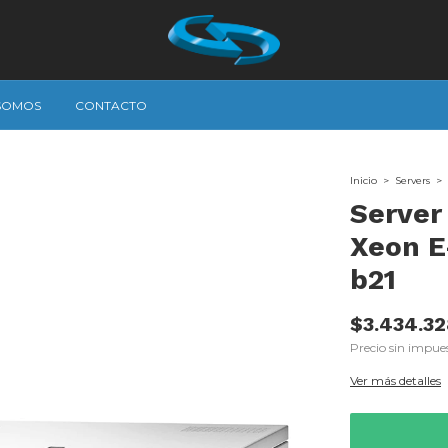
 SOMOS
CONTACTO
Inicio
>
Servers
>
Server
Xeon E
b21
$3.434.3
Precio sin impue
Ver más detalles