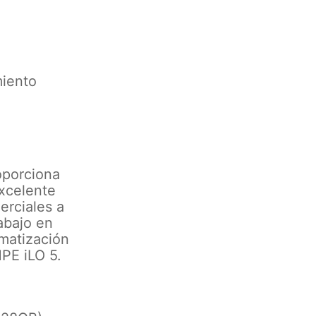
miento
oporciona
excelente
erciales a
abajo en
omatización
HPE iLO 5.