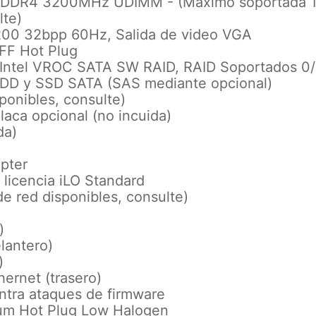
B) DDR4 3200MHz UDIMM - (Maximo soportada 
lte)
1200 32bpp 60Hz, Salida de video VGA
FF Hot Plug
 Intel VROC SATA SW RAID, RAID Soportados 0/
HDD y SSD SATA (SAS mediante opcional)
ponibles, consulte)
aca opcional (no incuida)
da)
pter
 licencia iLO Standard
de red disponibles, consulte)
)
lantero)
)
ernet (trasero)
ntra ataques de firmware
num Hot Plug Low Halogen