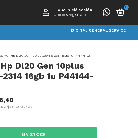
0
¡Hola!
Iniciá sesión
O podés registrarte
DIGITAL GENERAL SERVICE
Server Hp Dl20 Gen 10plus Xeon E-2314 16gb 1u P44144-b21
 Hp Dl20 Gen 10plus
-2314 16gb 1u P44144-
28,40
stos
$2.838.287,93