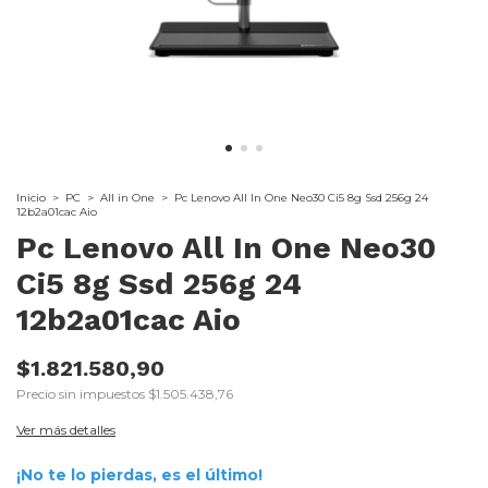
Inicio
>
PC
>
All in One
>
Pc Lenovo All In One Neo30 Ci5 8g Ssd 256g 24
12b2a01cac Aio
Pc Lenovo All In One Neo30
Ci5 8g Ssd 256g 24
12b2a01cac Aio
$1.821.580,90
Precio sin impuestos
$1.505.438,76
Ver más detalles
¡No te lo pierdas, es el último!