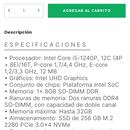
Descripción
E S P E C I F I C A C I O N E S
"""""""""""""""""""""""""""""""""""""
• Procesador: Intel Core i5-1240P, 12C (4P
+ 8E)/16T, P-core 1,7/4,4 GHz, E-core
1,2/3,3 GHz, 12 MB
• Gráficos: Intel UHD Graphics
• Conjunto de chips: Plataforma Intel SoC
• Memoria: 1x 8GB SO-DIMM DDR
• Ranuras de memoria: Dos ranuras DDR4
SO-DIMM, con capacidad de doble canal
• Memoria máxima: Hasta 32GB
• Almacenamiento: SSD de 256 GB M.2
2280 PCIe 3.0x4 NVMe